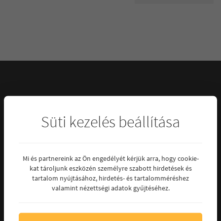
KAPCSOLAT
Süti kezelés beállítása
4030 Debrecen, Galamb u. 19.
Mi és partnereink az Ön engedélyét kérjük arra, hogy cookie-
ticarbt1@gmail.com
kat tároljunk eszközén személyre szabott hirdetések és
tartalom nyújtásához, hirdetés- és tartalomméréshez
+36 30 466 1063, +36 52 789 437
valamint nézettségi adatok gyűjtéséhez.