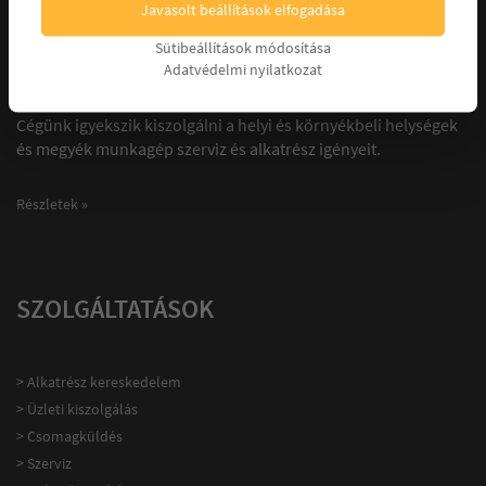
Javasolt beállítások elfogadása
BEMUTATKOZÁS
Sütibeállítások módosítása
Adatvédelmi nyilatkozat
Cégünk igyekszik kiszolgálni a helyi és környékbeli helységek
és megyék munkagép szerviz és alkatrész igényeit.
Részletek »
SZOLGÁLTATÁSOK
> Alkatrész kereskedelem
> Üzleti kiszolgálás
> Csomagküldés
> Szerviz