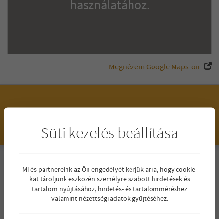
használatához.
Megnézem Google Maps-on
Írjon nekünk!
Süti kezelés beállítása
Név*
Mi és partnereink az Ön engedélyét kérjük arra, hogy cookie-
kat tároljunk eszközén személyre szabott hirdetések és
tartalom nyújtásához, hirdetés- és tartalomméréshez
E-mail cím*
valamint nézettségi adatok gyűjtéséhez.